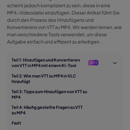
scheint jedoch kompliziert zu sein, diese in eine
MP4-Videodatei einzufügen. Dieser Artikel führt Sie
durch den Prozess des Hinzufügens und
Konvertierens von VTT zu MP4. Wir werden lernen, wie
man verschiedene Tools verwendet, um diese
Aufgabe einfach und effizient zu erledigen.
Teil 1: Hinzufügen und Konvertieren
HOT
von VTT in MP4 mit einem KI-Tool
Teil 2: Wie man VTT zu MP4 in VLC
hinzufügt
Teil 3: Tipps zum Hinzufügen von VTT zu
MP4
Teil 4: Häufig gestellte Fragen zu VTT
zu MP4
Fazit