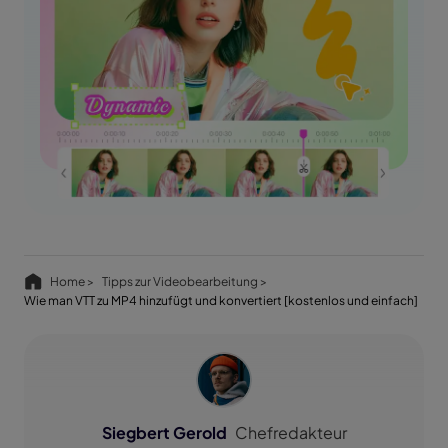
Home >
Tipps zur Videobearbeitung >
Wie man VTT zu MP4 hinzufügt und konvertiert [kostenlos und einfach]
Siegbert Gerold
Chefredakteur