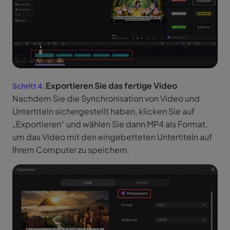
Exportieren Sie das fertige Video
Nachdem Sie die Synchronisation von Video und
Untertiteln sichergestellt haben, klicken Sie auf
„Exportieren“ und wählen Sie dann MP4 als Format,
um das Video mit den eingebetteten Untertiteln auf
Ihrem Computer zu speichern.