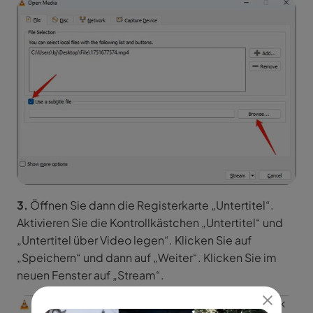
3.
Öffnen Sie dann die Registerkarte „Untertitel“.
Aktivieren Sie die Kontrollkästchen „Untertitel“ und
„Untertitel über Video legen“. Klicken Sie auf
„Speichern“ und dann auf „Weiter“. Klicken Sie im
neuen Fenster auf „Stream“.