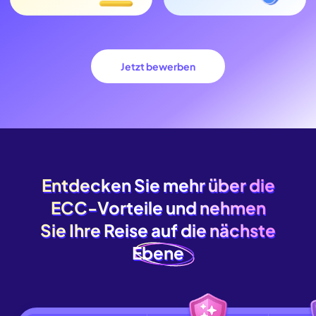
Jetzt bewerben
Entdecken Sie mehr über die
Entdecken Sie mehr über die
ECC-Vorteile und nehmen
ECC-Vorteile und nehmen
Sie Ihre Reise auf die nächste
Sie Ihre Reise auf die nächste
Ebene
Ebene