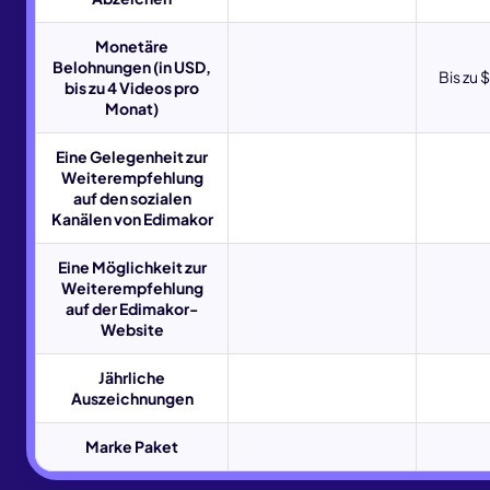
Monetäre
Belohnungen (in USD,
Bis zu 
bis zu 4 Videos pro
Monat)
Eine Gelegenheit zur
Weiterempfehlung
auf den sozialen
Kanälen von Edimakor
Eine Möglichkeit zur
Weiterempfehlung
auf der Edimakor-
Website
Jährliche
Auszeichnungen
Marke Paket