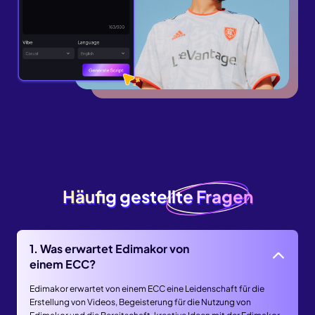
Häufig gestellte Fragen
Häufig gestellte Fragen
1. Was erwartet Edimakor von
einem ECC?
Edimakor erwartet von einem ECC eine Leidenschaft für die
Erstellung von Videos, Begeisterung für die Nutzung von