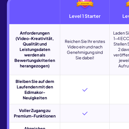
Level 1 Starter
Lev
Anforderungen
Laden S
(Video-Kreativität,
1-4 ECC
Reichen Sie Ihr erstes
Qualität und
Stellen 
Video ein und nach
Leistungsdaten
2 dav
Genehmigung sind
werden als
veröffen
Sie dabei!
Bewertungskriterien
jewei
herangezogen)
Aufru
Bleiben Sie auf dem
Laufenden mit den
Edimakor-
Neuigkeiten
Voller Zugang zu
Premium-Funktionen
Abzeichen