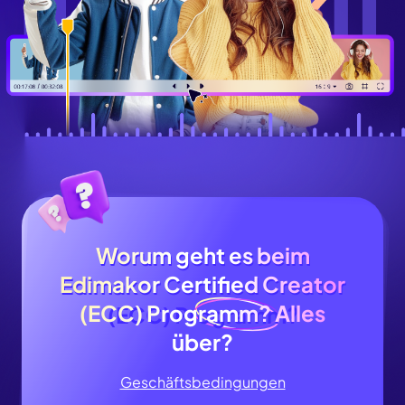
Worum geht es beim
Worum geht es beim
Edimakor Certified Creator
Edimakor Certified Creator
(ECC) Programm?
Alles
(ECC) Programm?
über?
Geschäftsbedingungen