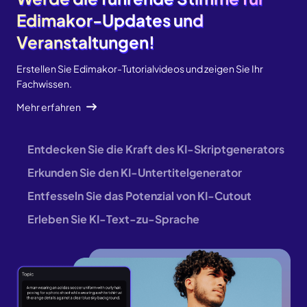
Edimakor-Updates und
Edimakor-Updates und
Veranstaltungen!
Veranstaltungen!
Erstellen Sie Edimakor-Tutorialvideos und zeigen Sie Ihr
Fachwissen.
Mehr erfahren
Entdecken Sie die Kraft des KI-Skriptgenerators
Erkunden Sie den KI-Untertitelgenerator
Entfesseln Sie das Potenzial von KI-Cutout
Erleben Sie KI-Text-zu-Sprache