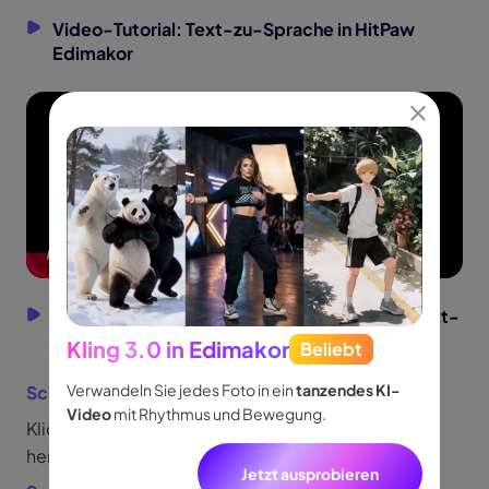
Video-Tutorial: Text-zu-Sprache in HitPaw
Edimakor
Schritt-für-Schritt-Anleitung: So nutzt du Text-
zu-Sprache in Edimakor
Kling 3.0 in Edimakor
u
Beliebt
Seed
verf
 Klick
Verwandeln Sie jedes Foto in ein
tanzendes KI-
Schritt 1: Herunterladen & Installieren
olgen,
Video
mit Rhythmus und Bewegung.
Verwan
Klicke auf den BUTTON unten, lade die Software
flüssi
herunter und folge den Installationsanweisungen.
Charak
Jetzt ausprobieren