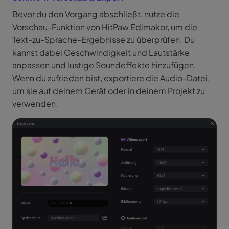
Bevor du den Vorgang abschließt, nutze die
Vorschau-Funktion von HitPaw Edimakor, um die
Text-zu-Sprache-Ergebnisse zu überprüfen. Du
kannst dabei Geschwindigkeit und Lautstärke
anpassen und lustige Soundeffekte hinzufügen.
Wenn du zufrieden bist, exportiere die Audio-Datei,
um sie auf deinem Gerät oder in deinem Projekt zu
verwenden.