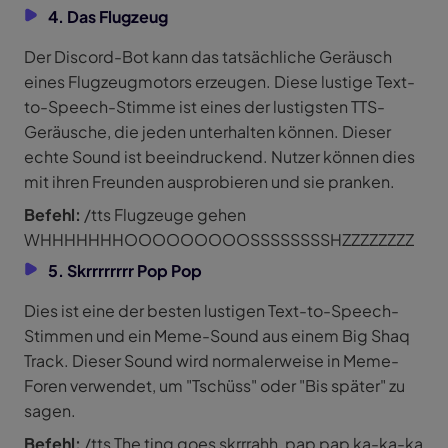
4. Das Flugzeug
Der Discord-Bot kann das tatsächliche Geräusch
eines Flugzeugmotors erzeugen. Diese lustige Text-
to-Speech-Stimme ist eines der lustigsten TTS-
Geräusche, die jeden unterhalten können. Dieser
echte Sound ist beeindruckend. Nutzer können dies
mit ihren Freunden ausprobieren und sie pranken.
Befehl:
/tts Flugzeuge gehen
WHHHHHHHOOOOOOOOOSSSSSSSSHZZZZZZZZ
5. Skrrrrrrrr Pop Pop
Dies ist eine der besten lustigen Text-to-Speech-
Stimmen und ein Meme-Sound aus einem Big Shaq
Track. Dieser Sound wird normalerweise in Meme-
Foren verwendet, um "Tschüss" oder "Bis später" zu
sagen.
Befehl:
/tts The ting goes skrrrahh, pap pap ka-ka-ka