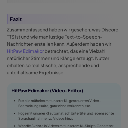
Fazit
Zusammenfassend haben wir gesehen, was Discord
TTS ist und wie man lustige Text-to-Speech-
Nachrichten erstellen kann. Außerdem haben wir
HitPaw Edimakor
betrachtet, das eine Vielzahl
natürlicher Stimmen und Klänge erzeugt. Nutzer
erhalten so realistische, ansprechende und
unterhaltsame Ergebnisse.
HitPaw Edimakor (Video-Editor)
Erstelle mühelos mit unserer KI-gesteuerten Video-
Bearbeitungssuite, ganz ohne Vorkenntnisse.
Füge mit unserer KI automatisch Untertitel und lebensechte
Sprachaufnahmen zu Videos hinzu.
Wandle Skripte in Videos mit unserem KI-Skript-Generator