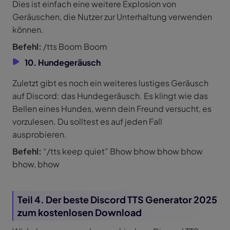
Dies ist einfach eine weitere Explosion von
Geräuschen, die Nutzer zur Unterhaltung verwenden
können.
Befehl:
/tts Boom Boom
10. Hundegeräusch
Zuletzt gibt es noch ein weiteres lustiges Geräusch
auf Discord: das Hundegeräusch. Es klingt wie das
Bellen eines Hundes, wenn dein Freund versucht, es
vorzulesen. Du solltest es auf jeden Fall
ausprobieren.
Befehl:
“/tts keep quiet” Bhow bhow bhow bhow
bhow, bhow
Teil 4. Der beste Discord TTS Generator 2025
zum kostenlosen Download