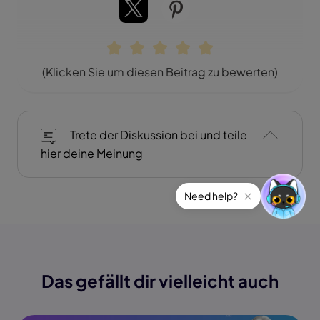
(Klicken Sie um diesen Beitrag zu bewerten)
Trete der Diskussion bei und teile
hier deine Meinung
Das gefällt dir vielleicht auch