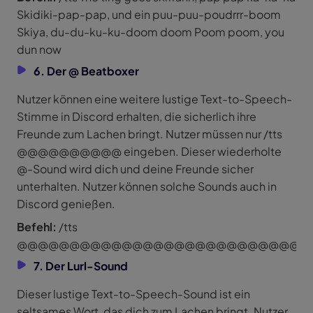
Skidiki-pap-pap, und ein puu-puu-poudrrr-boom
Skiya, du-du-ku-ku-doom doom Poom poom, you
dun now
6. Der @ Beatboxer
Nutzer können eine weitere lustige Text-to-Speech-
Stimme in Discord erhalten, die sicherlich ihre
Freunde zum Lachen bringt. Nutzer müssen nur /tts
@@@@@@@@@@ eingeben. Dieser wiederholte
@-Sound wird dich und deine Freunde sicher
unterhalten. Nutzer können solche Sounds auch in
Discord genießen.
Befehl:
/tts
@@@@@@@@@@@@@@@@@@@@@@@@@@@@
7. Der Lurl-Sound
Dieser lustige Text-to-Speech-Sound ist ein
seltsames Wort, das dich zum Lachen bringt. Nutzer