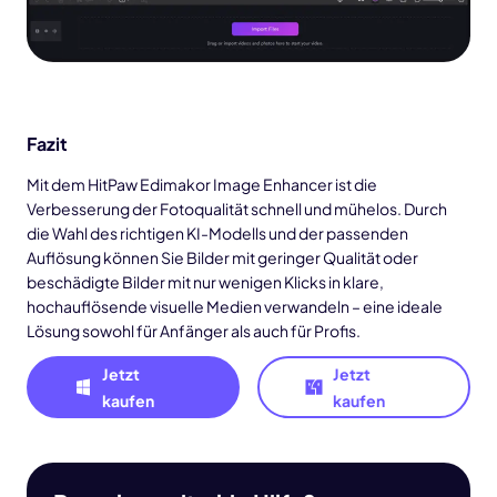
Fazit
Mit dem HitPaw Edimakor Image Enhancer ist die
Verbesserung der Fotoqualität schnell und mühelos. Durch
die Wahl des richtigen KI-Modells und der passenden
Auflösung können Sie Bilder mit geringer Qualität oder
beschädigte Bilder mit nur wenigen Klicks in klare,
hochauflösende visuelle Medien verwandeln – eine ideale
Lösung sowohl für Anfänger als auch für Profis.
Jetzt
Jetzt
kaufen
kaufen