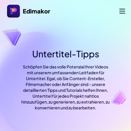
Edimakor
Untertitel-Tipps
Schöpfen Sie das volle Potenzial Ihrer Videos
mit unserem umfassenden Leitfaden für
Untertitel. Egal, ob Sie Content-Ersteller,
Filmemacher oder Anfänger sind – unsere
detaillierten Tipps und Tutorials helfen Ihnen,
Untertitel für jedes Projekt nahtlos
hinzuzufügen, zu generieren, zu extrahieren, zu
konvertieren und zu bearbeiten.