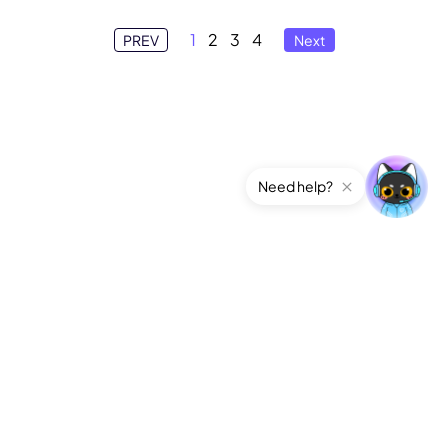
1
2
3
4
PREV
Next
Need help?