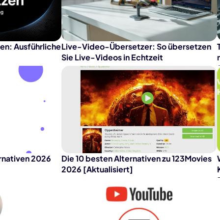
Foto-Hintergrund-
kel-Generator
KI-Cartoon-Generator
Entferner
rmungs-Generator
KI-Tier-Generator
en: Ausführliche
Live-Video-Übersetzer: So übersetzen
Sie Live-Videos in Echtzeit
nativen 2026
Die 10 besten Alternativen zu 123Movies
2026 [Aktualisiert]