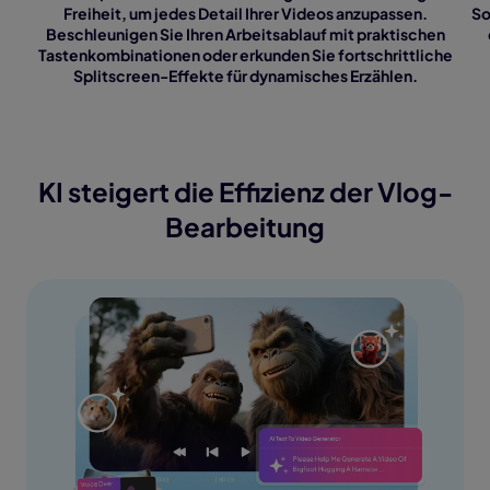
Freiheit, um jedes Detail Ihrer Videos anzupassen.
So
Beschleunigen Sie Ihren Arbeitsablauf mit praktischen
Tastenkombinationen oder erkunden Sie fortschrittliche
Splitscreen-Effekte für dynamisches Erzählen.
KI steigert die Effizienz der Vlog-
Bearbeitung