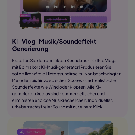
KI-Vlog-Musik/Soundeffekt-
Generierung
Erstellen Sie den perfekten Soundtrack für Ihre Vlogs
mit Edimakors KI-Musikgenerator! Produzieren Sie
sofort lizenzfreie Hintergrundtracks - von beschwingten
Melodien bis hin zu epischen Scores - und realistische
Soundeffekte wie Wind oder Klopfen. Alle KI-
generierten Audios sind kommerziell sicher und
eliminieren endlose Musikrecherchen. Individueller,
urheberrechtsfreier Sound mit nur einem Klick!