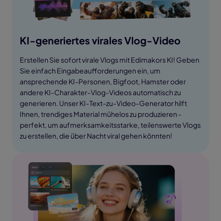
KI-generiertes virales Vlog-Video
Erstellen Sie sofort virale Vlogs mit Edimakors KI! Geben
Sie einfach Eingabeaufforderungen ein, um
ansprechende KI-Personen, Bigfoot, Hamster oder
andere KI-Charakter-Vlog-Videos automatisch zu
generieren. Unser KI-Text-zu-Video-Generator hilft
Ihnen, trendiges Material mühelos zu produzieren -
perfekt, um aufmerksamkeitsstarke, teilenswerte Vlogs
zu erstellen, die über Nacht viral gehen könnten!